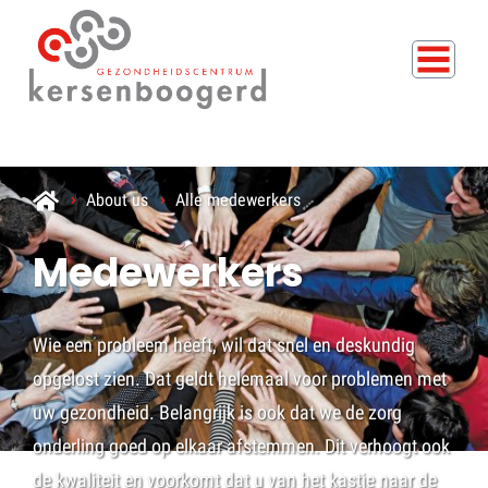
About us
Alle medewerkers
Medewerkers
Wie een probleem heeft, wil dat snel en deskundig
opgelost zien. Dat geldt helemaal voor problemen met
uw gezondheid. Belangrijk is ook dat we de zorg
onderling goed op elkaar afstemmen. Dit verhoogt ook
de kwaliteit en voorkomt dat u van het kastje naar de