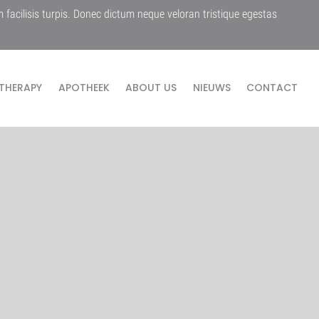
m facilisis turpis. Donec dictum neque veloran tristique egestas
THERAPY
APOTHEEK
ABOUT US
NIEUWS
CONTACT