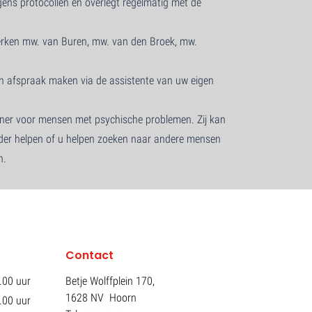
gens protocollen en overlegt regelmatig met de
rken mw. van Buren, mw. van den Broek, mw.
n afspraak maken via de assistente van uw eigen
euner voor mensen met psychische problemen. Zij kan
rder helpen of u helpen zoeken naar andere mensen
n.
Contact
.00 uur
Betje Wolffplein 170,
1628 NV Hoorn
.00 uur