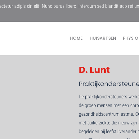
ctetur adipis cin elit. Nunc purus libero, interdum sed blandit acp retiu
HOME
HUISARTSEN
PHYSIO
D. Lunt
Praktijkondersteune
De praktijkondersteuners werke
de groep mensen met een chron
gezondheidscentrum astma, CO
met suikerziekte die nieuw zijn 
begeleiden bij leefstijlverande