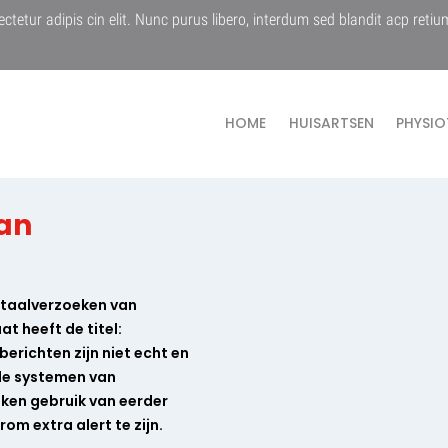
ctetur adipis cin elit. Nunc purus libero, interdum sed blandit acp retiu
HOME
HUISARTSEN
PHYSIO
van
betaalverzoeken van
t heeft de titel:
erichten zijn niet echt en
 de systemen van
aken gebruik van eerder
om extra alert te zijn.