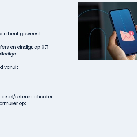
der u bent geweest;
fers en eindigt op 071;
lledige
d vanuit
ics.nl/rekeningchecker
ormulier op: