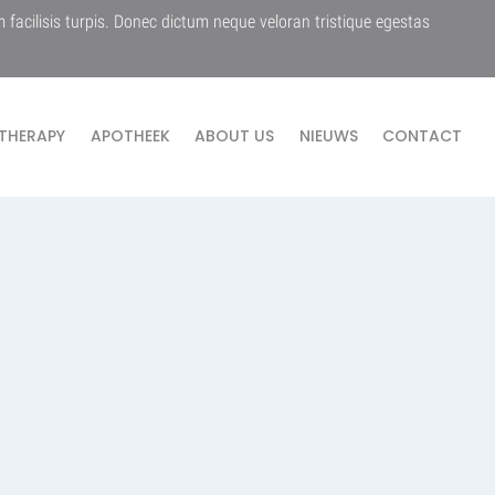
m facilisis turpis. Donec dictum neque veloran tristique egestas
THERAPY
APOTHEEK
ABOUT US
NIEUWS
CONTACT