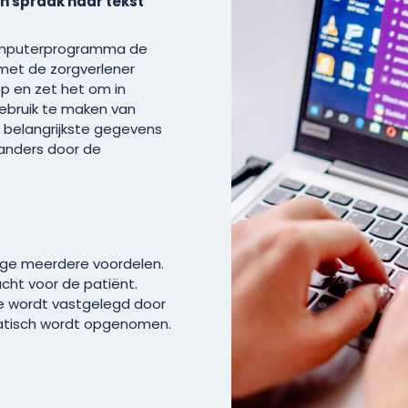
n spraak naar tekst
computerprogramma de
e met de zorgverlener
p en zet het om in
ebruik te maken van
de belangrijkste gegevens
anders door de
age meerdere voordelen.
cht voor de patiënt.
ie wordt vastgelegd door
matisch wordt opgenomen.