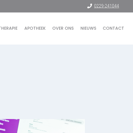
0229-241044
THERAPIE
APOTHEEK
OVER ONS
NIEUWS
CONTACT