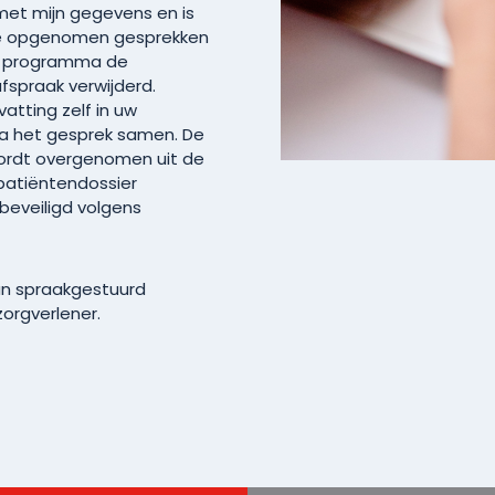
 met mijn gegevens en is
. De opgenomen gesprekken
et programma de
afspraak verwijderd.
atting zelf in uw
ma het gesprek samen. De
wordt overgenomen uit de
patiëntendossier
beveiligd volgens
an spraakgestuurd
zorgverlener.