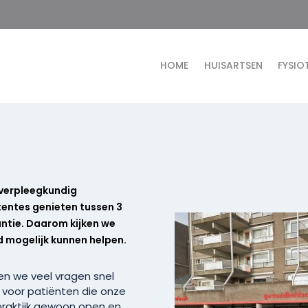
HOME
HUISARTSEN
FYSIO
 verpleegkundig
tentes genieten tussen 3
antie. Daarom kijken we
 mogelijk kunnen helpen.
n we veel vragen snel
voor patiënten die onze
praktijk gewoon open en