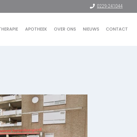
0229-241044
THERAPIE
APOTHEEK
OVER ONS
NIEUWS
CONTACT